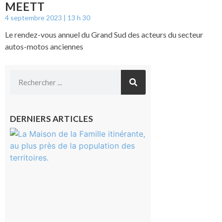
MEETT
4 septembre 2023
13 h 30
Le rendez-vous annuel du Grand Sud des acteurs du secteur
autos-motos anciennes
DERNIERS ARTICLES
Castelnau-
Magnoac :
La rentrée
scolaire ?
Même pas
peur, avec
la Maison
de la
Famille
itinérante