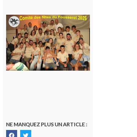
7 août 2026
Le
Fousseret :
la Fête de
la Saint-
Pierre est
terminée,
les Vikings
sont
rentrés
chez eux
6 août 2026
NE MANQUEZ PLUS UN ARTICLE :