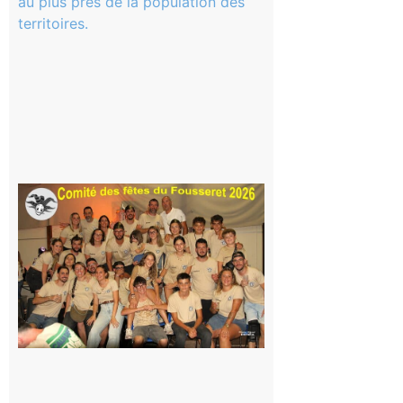
La rentrée
scolaire ?
Même pas
peur, avec
la Maison
de la
Famille
itinérante
7 août 2026
Le
Fousseret :
la Fête de
la Saint-
Pierre est
terminée,
les Vikings
sont
rentrés
chez eux
6 août 2026