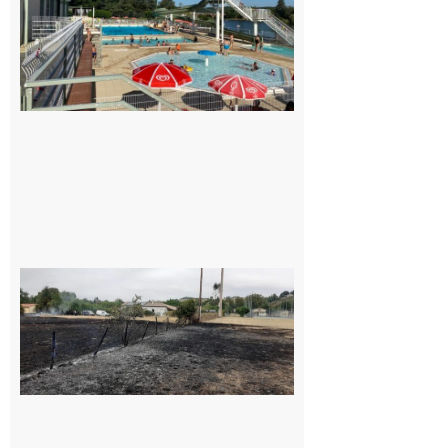
Mairie et
le Collège
pour la
piscine
8 août 2026
Montesquieu-
Volvestre : la
commune
appelle à la
vigilance face
au risque
d’incendie
8 août 2026