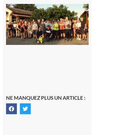
Saint-
Araille :
la
dernière
rando à
la
fraîche
de la
saison
était à
Cazac
8 août
2026
NE MANQUEZ PLUS UN ARTICLE :