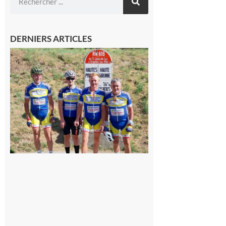
DERNIERS ARTICLES
Montréjeau
: Les sorties
du
Montréjeau
cyclo club
8 août 2026