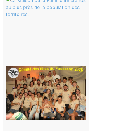
Magnoac :
La rentrée
scolaire ?
Même pas
peur, avec
la Maison
de la
Famille
itinérante
7 août 2026
Le
Fousseret :
la Fête de
la Saint-
Pierre est
terminée,
les Vikings
sont
rentrés
chez eux
6 août 2026