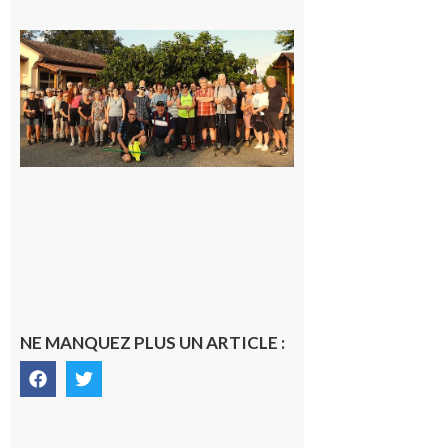
Saint-
Araille :
la
dernière
rando à
la
fraîche
de la
saison
était à
Cazac
8 août
2026
NE MANQUEZ PLUS UN ARTICLE :