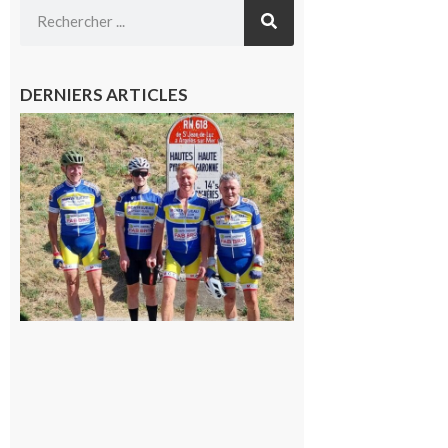
DERNIERS ARTICLES
Montréjeau
: Les sorties
du
Montréjeau
cyclo club
8 août 2026