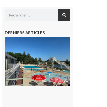
DERNIERS ARTICLES
Boulogne-
sur-Gesse :
Une
convention
entre la
Mairie et
le Collège
pour la
piscine
8 août 2026