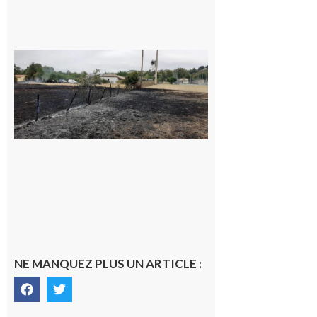
Montesquieu-
Volvestre : la
commune
appelle à la
vigilance face
au risque
d’incendie
8 août 2026
NE MANQUEZ PLUS UN ARTICLE :