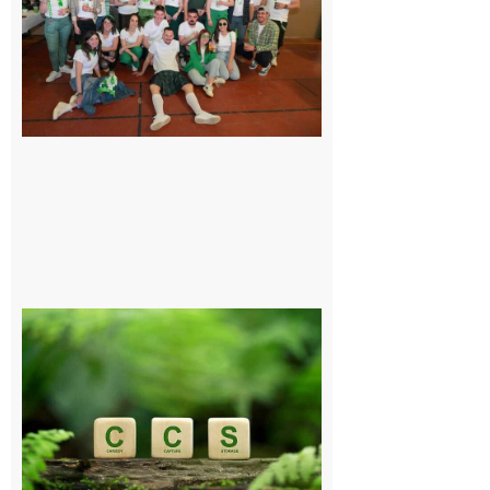
de fête avec
le Comité, un
programme
exceptionnel
6 août 2026
Comminges
et Piémont
Pyrénéen :
Consultation
publique sur
le projet de
stockage
souterrain
de CO2