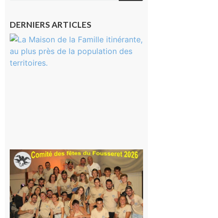
DERNIERS ARTICLES
Castelnau-
Magnoac :
La rentrée
scolaire ?
Même pas
peur, avec
la Maison
de la
Famille
itinérante
7 août 2026
Le
Fousseret :
la Fête de
la Saint-
Pierre est
terminée,
les Vikings