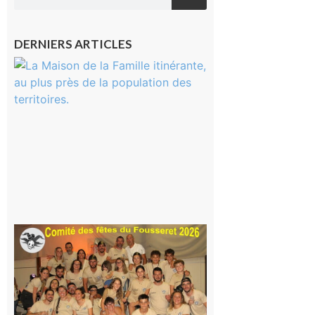
DERNIERS ARTICLES
Castelnau-
Magnoac :
La rentrée
scolaire ?
Même pas
peur, avec
la Maison
de la
Famille
itinérante
7 août 2026
Le
Fousseret :
la Fête de
la Saint-
Pierre est
terminée,
les Vikings