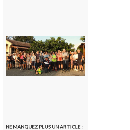
Saint-
Araille :
la
dernière
rando à
la
fraîche
de la
saison
était à
Cazac
8 août
2026
NE MANQUEZ PLUS UN ARTICLE :