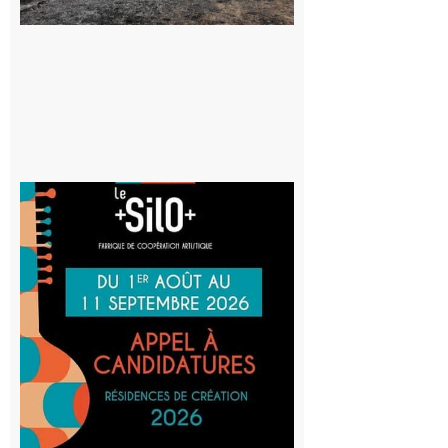
au risque
d’incendie
8 août 2026
Aurignac
: La
Cafetière
participe
au projet
Musiques
actuelles
et Tiers-
lieux,
avec le
SilO
8 août 2026