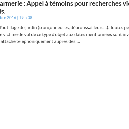
rmerie : Appel à témoins pour recherches vi
ls.
mbre 2016
19 h 08
t d’outillage de jardin (tronçonneuses, débroussailleurs…). Toutes 
é victime de vol de ce type d’objet aux dates mentionnées sont inv
 attache téléphoniquement auprès des….