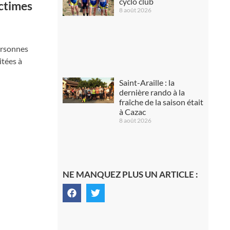
cyclo club
ctimes
8 août 2026
personnes
itées à
Saint-Araille : la
dernière rando à la
fraîche de la saison était
à Cazac
8 août 2026
NE MANQUEZ PLUS UN ARTICLE :