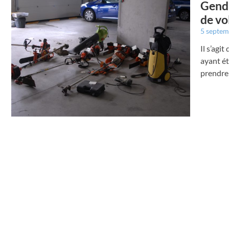
Genda
de vo
5 septe
Il s’agi
ayant ét
prendre