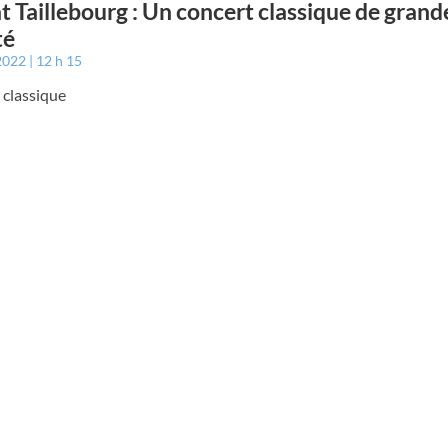
t Taillebourg : Un concert classique de grand
té
 2022
12 h 15
 classique