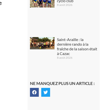
cyclo club
e
8 août 2026
Saint-Araille : la
dernière rando à la
fraîche de la saison était
à Cazac
8 août 2026
NE MANQUEZ PLUS UN ARTICLE :