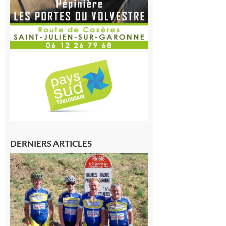
DERNIERS ARTICLES
Montréjeau
: Les sorties
du
Montréjeau
cyclo club
8 août 2026