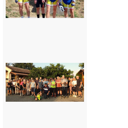
Saint-
Araille :
la
dernière
rando à
la
fraîche
de la
saison
était à
Cazac
8 août