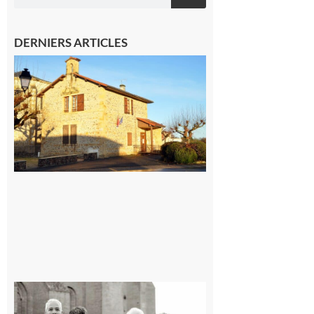
DERNIERS ARTICLES
Franquevielle
: La fête au
village !
7 août 2026
Rieux-
Volvestre