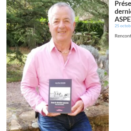
Prése
derni
ASPE
25 octo
Rencont