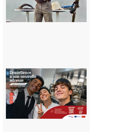
l’Aurignacien
pour un
voyage hors
du temps
10 août 2026
Ouverture
d’un CFA
en Haute-
Garonne
10 août 2026