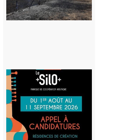
appelle à la
vigilance face
au risque
d’incendie
8 août 2026
Aurignac
: La
Cafetière
participe
au projet
Musiques
actuelles
et Tiers-
lieux,
avec le
SilO
8 août 2026