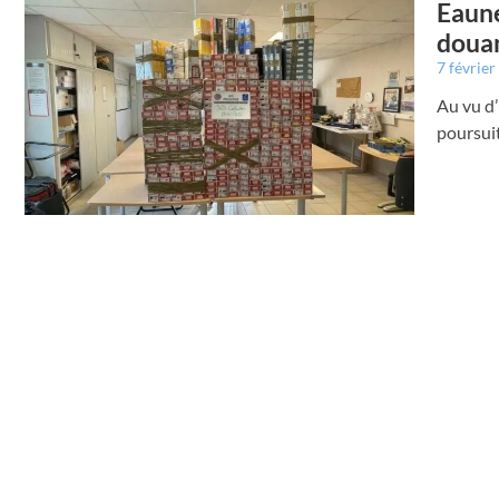
Eaune
doua
7 févrie
Au vu d’
poursui