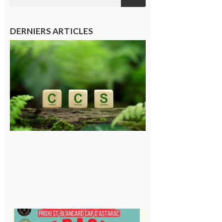
DERNIERS ARTICLES
Comminges
et Piémont
Pyrénéen :
Consultation
publique sur
le projet de
stockage
souterrain
de CO2
5 août 2026
Saint-