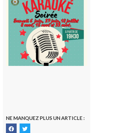
Blancard
Cap
d’Astarac
: Soirée
karaoké
au Proxi,
à vous le
micro !
5 août 2026
NE MANQUEZ PLUS UN ARTICLE :