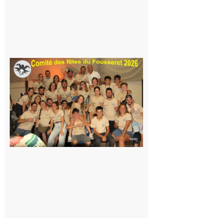
la Maison
de la
Famille
itinérante
7 août 2026
Le
Fousseret :
la Fête de
la Saint-
Pierre est
terminée,
les Vikings
sont
rentrés
chez eux
6 août 2026