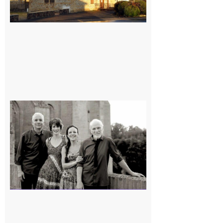
Rieux-
Volvestre
« Canaletto »
en concert !
7 août 2026