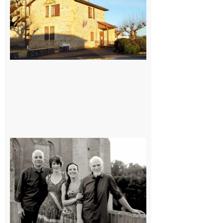
village !
7 août 2026
Rieux-
Volvestre
« Canaletto »
en concert !
7 août 2026