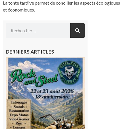
La tonte tardive permet de concilier les aspects écologiques
et économiques.
DERNIERS ARTICLES
Loures-
Barousse :
Rock and
Steel : de
belles
mécaniques,
du rock, de
la
convivialité!
9 août 2026