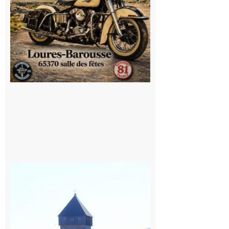
Saint
Bertrand de
Comminges
: 1ère
édition du
village des
patrimoines