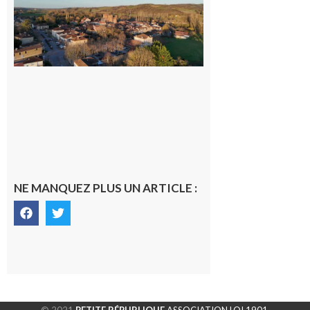
médecin
généraliste
dans la cité
gersoise
6 août 2026
NE MANQUEZ PLUS UN ARTICLE :