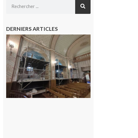
DERNIERS ARTICLES
Pas de
célébration
du 15 août
cette année
à l’Aouach
7 août 2026