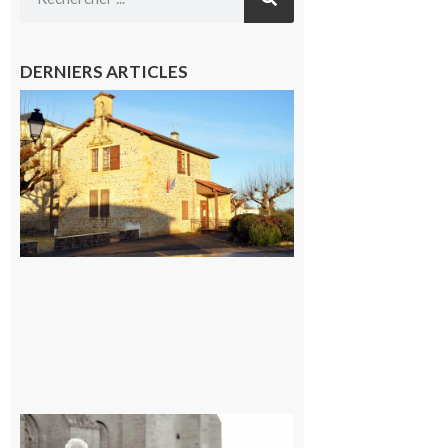
DERNIERS ARTICLES
Franquevielle
: La fête au
village !
7 août 2026
Rieux-
Volvestre