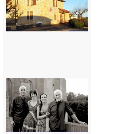
7 août 2026
Rieux-
Volvestre
« Canaletto »
en concert !
7 août 2026