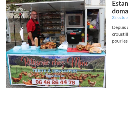
Estan
domai
22 octo
Depuis c
croustil
pour les