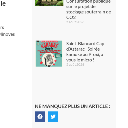
Consultation publique
le
sur le projet de
stockage souterrain de
CO2
5 août 2026
ers
 Minoves
Saint-Blancard Cap
d’Astarac : Soirée
karaoké au Proxi, à
vous le micro !
5 août 2026
NE MANQUEZ PLUS UN ARTICLE :