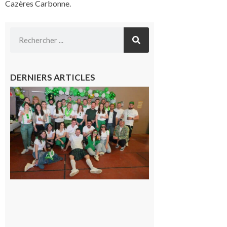
Cazères Carbonne.
DERNIERS ARTICLES
Boulogne-
sur-Gesse :
Quatre jours
de fête avec
le Comité, un
programme
exceptionnel
6 août 2026