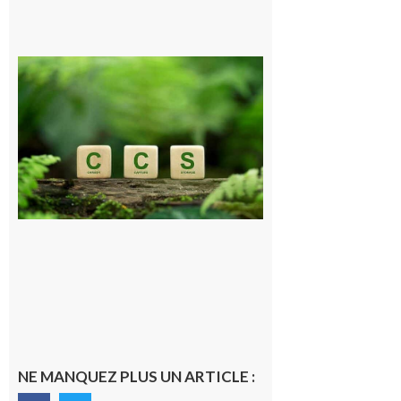
Comminges
et Piémont
Pyrénéen :
Consultation
publique sur
le projet de
stockage
souterrain
de CO2
5 août 2026
NE MANQUEZ PLUS UN ARTICLE :