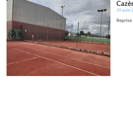
Cazèr
29 août
Reprise 