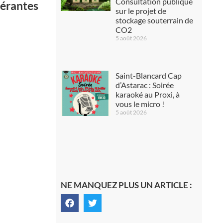
Consultation publique
nérantes
sur le projet de
stockage souterrain de
CO2
5 août 2026
Saint-Blancard Cap
d’Astarac : Soirée
karaoké au Proxi, à
vous le micro !
5 août 2026
NE MANQUEZ PLUS UN ARTICLE :