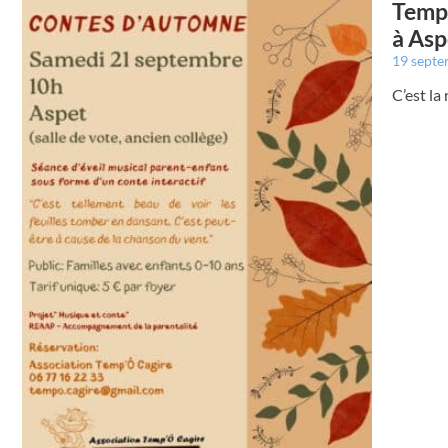
Temp’
à Asp
19 sept
C’est la