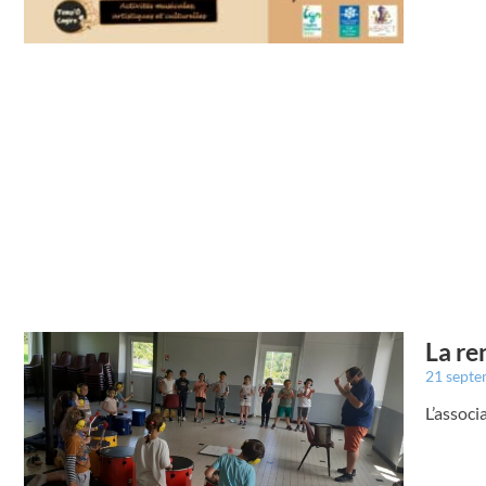
La re
21 sept
L’associ