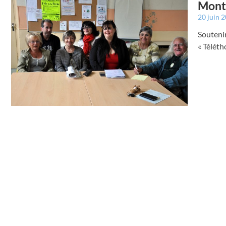
Montr
20 juin 
Soutenir
« Téléth