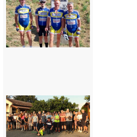
Montréjeau
cyclo club
8 août 2026
Saint-
Araille :
la
dernière
rando à
la
fraîche