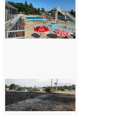
convention
entre la
Mairie et
le Collège
pour la
piscine
8 août 2026
Montesquieu-
Volvestre : la
commune
appelle à la
vigilance face
au risque
d’incendie
8 août 2026