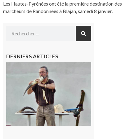
Les Hautes-Pyrénées ont été la première destination des
marcheurs de Randonnées à Blajan, samedi 8 janvier.
DERNIERS ARTICLES
Aurignac :
Flûtes
ancestrales
et
observation
céleste au
Musée de
l’Aurignacien
pour un
voyage hors
du temps
10 août 2026