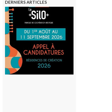
DERNIERS ARTICLES
Aurignac
: La
Cafetière
participe
au projet
Musiques
actuelles
et Tiers-
lieux,
avec le
SilO
8 août 2026