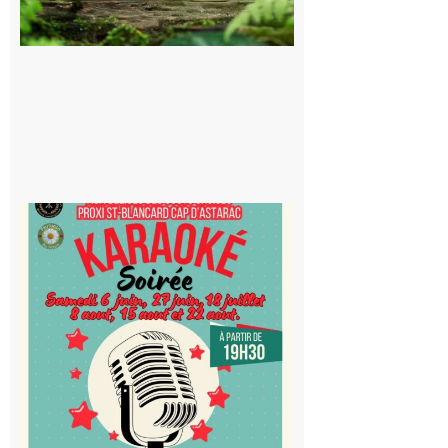
souterrain
de CO2
5 août 2026
Saint-
Blancard
Cap
d’Astarac
: Soirée
karaoké
au Proxi,
à vous le
micro !
5 août 2026