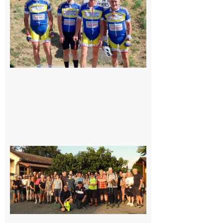
cyclo club
8 août 2026
Saint-
Araille :
la
dernière
rando à
la
fraîche
de la