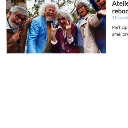
Ateli
reboo
11 déce
Particip
améliore