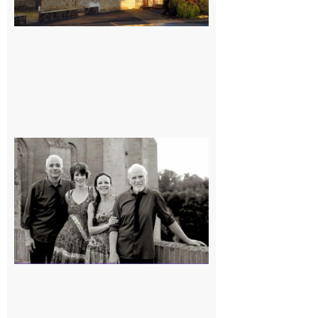
Rieux-
Volvestre
« Canaletto »
en concert !
7 août 2026