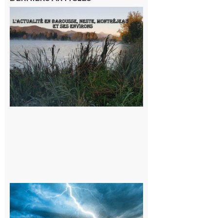
L’actualité
et les
sorties en
Barousse,
Neste,
Montréjeau
et ses
environs
9 août 2026
09/08/26 :
Vigilance
météorologique
orange pour