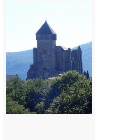
Saint
Bertrand de
Comminges
: 1ère
édition du
village des
patrimoines
du
Comminges
9 août 2026