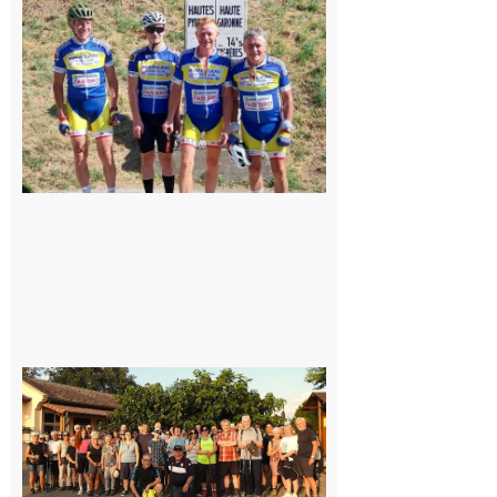
du
Montréjeau
cyclo club
8 août 2026
Saint-
Araille :
la
dernière
rando à
la