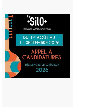
Aurignac
: La
Cafetière
participe
au projet
Musiques
actuelles
et Tiers-
lieux,
avec le
SilO
8 août 2026