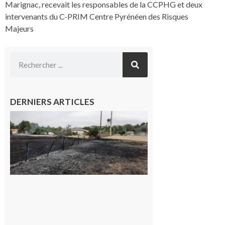
Marignac, recevait les responsables de la CCPHG et deux
intervenants du C-PRIM Centre Pyrénéen des Risques
Majeurs
DERNIERS ARTICLES
Montesquieu-
Volvestre : la
commune
appelle à la
vigilance face
au risque
d’incendie
8 août 2026