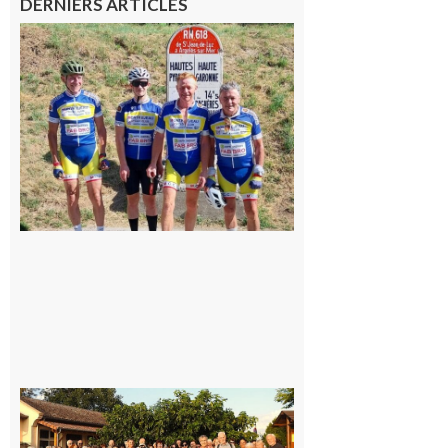
DERNIERS ARTICLES
Montréjeau
: Les sorties
du
Montréjeau
cyclo club
8 août 2026
Saint-
Araille :
la