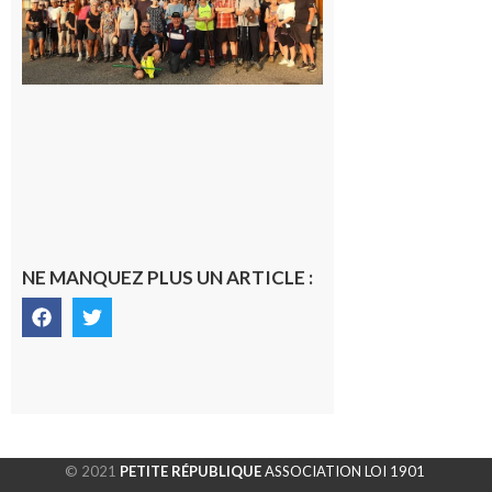
dernière
rando à
la
fraîche
de la
saison
était à
Cazac
8 août
2026
NE MANQUEZ PLUS UN ARTICLE :
© 2021
PETITE RÉPUBLIQUE
ASSOCIATION LOI 1901