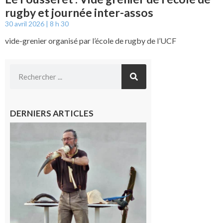
rugby et journée inter-assos
30 avril 2026
8 h 30
vide-grenier organisé par l’école de rugby de l’UCF
DERNIERS ARTICLES
Aurignac :
Flûtes
ancestrales
et
observation
céleste au
Musée de
l’Aurignacien
pour un
voyage hors
du temps