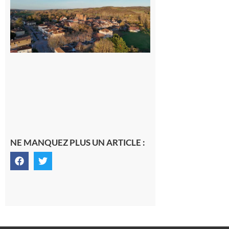
médecin
généraliste
dans la cité
gersoise
6 août 2026
NE MANQUEZ PLUS UN ARTICLE :