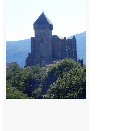
Bertrand de
Comminges
: 1ère
édition du
village des
patrimoines
du
Comminges
9 août 2026